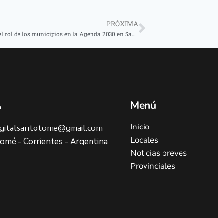
PRÓXIMA
Se debatió el rol de los municipios en la Agenda 2030 en Santo Tomé
Menú
o
Inicio
digitalsantotome@gmail.com
Locales
omé - Corrientes - Argentina
Noticias breves
Provinciales