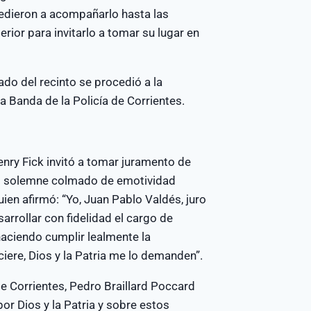
edieron a acompañarlo hasta las
terior para invitarlo a tomar su lugar en
ado del recinto se procedió a la
 Banda de la Policía de Corrientes.
enry Fick invitó a tomar juramento de
ás solemne colmado de emotividad
uien afirmó: “Yo, Juan Pablo Valdés, juro
arrollar con fidelidad el cargo de
haciendo cumplir lealmente la
iciere, Dios y la Patria me lo demanden”.
 de Corrientes, Pedro Braillard Poccard
por Dios y la Patria y sobre estos