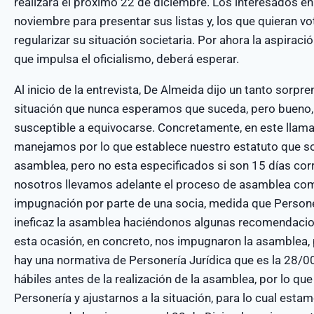
realizará el próximo 22 de diciembre. Los interesados en
noviembre para presentar sus listas y, los que quieran vo
regularizar su situación societaria. Por ahora la aspirac
que impulsa el oficialismo, deberá esperar.
Al inicio de la entrevista, De Almeida dijo un tanto sorpr
situación que nunca esperamos que suceda, pero bueno, 
susceptible a equivocarse. Concretamente, en este lla
manejamos por lo que establece nuestro estatuto que son
asamblea, pero no esta especificados si son 15 días corri
nosotros llevamos adelante el proceso de asamblea com
impugnación por parte de una socia, medida que Persone
ineficaz la asamblea haciéndonos algunas recomendaci
esta ocasión, en concreto, nos impugnaron la asamblea, 
hay una normativa de Personería Jurídica que es la 28/00
hábiles antes de la realización de la asamblea, por lo qu
Personería y ajustarnos a la situación, para lo cual es