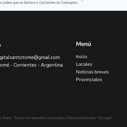
Legisladores piden que se declare a Corrientes en Emergencia Hídrica
Menú
o
Inicio
digitalsantotome@gmail.com
Locales
omé - Corrientes - Argentina
Noticias breves
Provinciales
to Tomé - Todos los derechos reservados | Desarrollado por
"clic aquí"