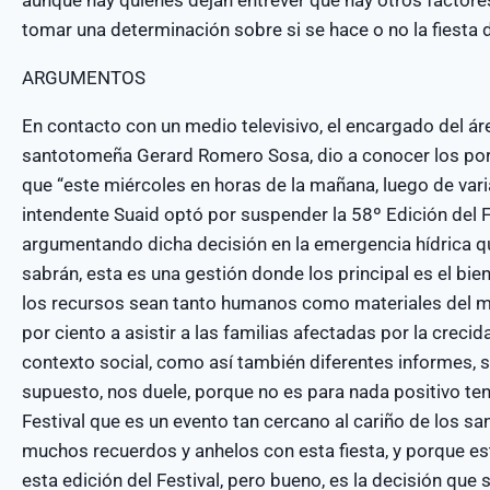
aunque hay quienes dejan entrever que hay otros factore
tomar una determinación sobre si se hace o no la fiest
ARGUMENTOS
En contacto con un medio televisivo, el encargado del á
santotomeña Gerard Romero Sosa, dio a conocer los por
que “este miércoles en horas de la mañana, luego de vari
intendente Suaid optó por suspender la 58º Edición del F
argumentando dicha decisión en la emergencia hídrica qu
sabrán, esta es una gestión donde los principal es el bi
los recursos sean tanto humanos como materiales del mu
por ciento a asistir a las familias afectadas por la crecida
contexto social, como así también diferentes informes, s
supuesto, nos duele, porque no es para nada positivo ten
Festival que es un evento tan cercano al cariño de los
muchos recuerdos y anhelos con esta fiesta, y porque 
esta edición del Festival, pero bueno, es la decisión qu