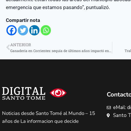
emergencia que estamos pasando”, puntualizó.
Compartir nota
ANTERIOR
Ganadería en Corrientes: sequía de últimos años impactó en menor producción de carne, mayor mortandad y menor preñez
Tra
Contact
eMail: 
Noticias desde Santo Tomé al Mundo – 15
Santo T
años de La informacion que decide