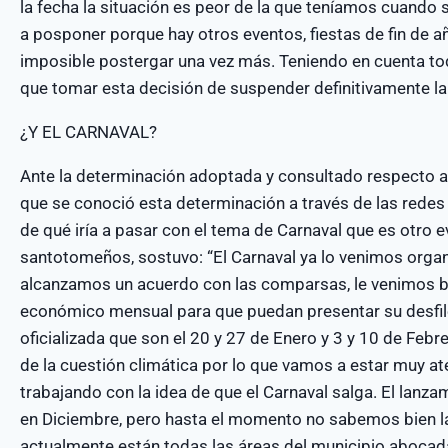
la fecha la situación es peor de la que teníamos cuand
a posponer porque hay otros eventos, fiestas de fin de a
imposible postergar una vez más. Teniendo en cuenta to
que tomar esta decisión de suspender definitivamente la f
¿Y EL CARNAVAL?
Ante la determinación adoptada y consultado respecto a
que se conoció esta determinación a través de las rede
de qué iría a pasar con el tema de Carnaval que es otro 
santotomeños, sostuvo: “El Carnaval ya lo venimos orga
alcanzamos un acuerdo con las comparsas, le venimos
económico mensual para que puedan presentar su desfile
oficializada que son el 20 y 27 de Enero y 3 y 10 de Fe
de la cuestión climática por lo que vamos a estar muy at
trabajando con la idea de que el Carnaval salga. El lanzam
en Diciembre, pero hasta el momento no sabemos bien l
actualmente están todas las áreas del municipio abocada