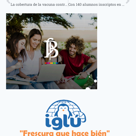
La cobertura de la vacuna contra el dengue del Ioscor será del 50%
Con 140 alumnos inscriptos en Santo Tomé, Desiderio Sosa y Paraje Galarza se dio inicio al programa Taragüí Ko´é