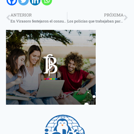
ANTERIOR
PRÓXIMA
En Virasoro festejaron el consumo y fanatismo por el mate del tenista Márton Fucsovics
Los policías que trabajaban para una banda que vendía el kilo de cocaína a 5000 dólares