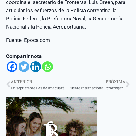
coordina el secretario de Fronteras, Luis Green, para
articular los esfuerzos de la Policía correntina, la
Policía Federal, la Prefectura Naval, la Gendarmería
Nacional y la Policía Aeroportuaria.
Fuente; Epoca.com
Compartir nota
ANTERIOR
PRÓXIMA
En septiembre Los de Imaguaré celebran 48 años de trayectoria en el Teatro Juan de Vera
Puente Internacional: prorrogaron por dos meses más la concesión a Mercovia SA para que haya una transición ordenada