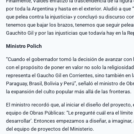
Finalmente, Valdés enfatizó la trascendencia de la figura 
por toda la Argentina y hasta en el exterior. Aludió a qu
que pelea contra la injusticia» y concluyó su discurso co
tenemos que bajar los brazos, tenemos que seguir pele
Gauchito Gil y por las injusticias que todavía hay en la R
Ministro Polich
“Cuando el gobernador tomó la decisión de avanzar con la
con el propósito de poner en valor no solo la religiosida
representa el Gaucho Gil en Corrientes, sino también en 
Paraguay, Brasil, Bolivia y Perú”, señaló el ministro de O
la expansión del culto popular más allá de las fronteras.
El ministro recordó que, al iniciar el diseño del proyecto, 
equipo de Obras Públicas: “Le pregunté cuál era el límit
desarrollar’. Entonces empezamos a diseñar, a imaginar, a
del equipo de proyectos del Ministerio.