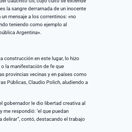
del Gauchito Gil, cuyo culto se extiende
e “es la sangre derramada de un inocente
n un mensaje a los correntinos: «no
ando teniendo como ejemplo al
epública Argentina».
 construcción en este lugar, lo hizo
d o la manifestación de fe que
las provincias vecinas y en países como
bras Públicas, Claudio Polich, aludiendo a
el gobernador le dio libertad creativa al
e y me respondió: ‘el que puedan
 delirar”, contó, destacando el trabajo