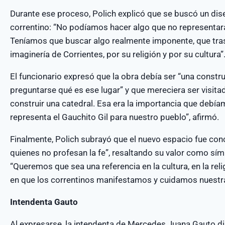
Durante ese proceso, Polich explicó que se buscó un diseñ
correntino: “No podíamos hacer algo que no representara
Teníamos que buscar algo realmente imponente, que trasc
imaginería de Corrientes, por su religión y por su cultura”
El funcionario expresó que la obra debía ser “una constru
preguntarse qué es ese lugar” y que mereciera ser visi
construir una catedral. Esa era la importancia que debíam
representa el Gauchito Gil para nuestro pueblo”, afirmó.
Finalmente, Polich subrayó que el nuevo espacio fue con
quienes no profesan la fe”, resaltando su valor como sím
“Queremos que sea una referencia en la cultura, en la reli
en que los correntinos manifestamos y cuidamos nuestra
Intendenta Gauto
Al expresarse, la intendenta de Mercedes Juana Gauto di