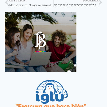
ANTERIOR
PRÓXIMA
Gdor Virasoro: Nueva reunión de la Mesa Interinstitucional de Lucha Contra los Delitos Trasnacionales
“?? ??????́? ?????????? ?????́ ? ???? ?? ?? ????????́? ? ???????́ ?? ????????????́? ??? ???? ????”, ?????????́ ???????????