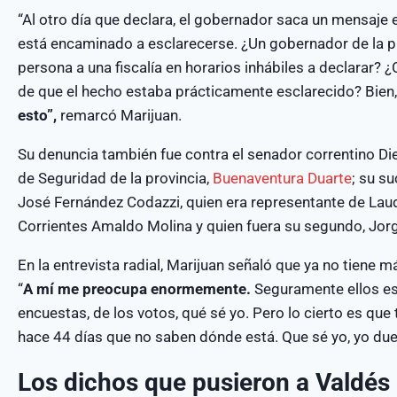
“Al otro día que declara, el gobernador saca un mensaje 
está encaminado a esclarecerse. ¿Un gobernador de la pr
persona a una fiscalía en horarios inhábiles a declarar?
de que el hecho estaba prácticamente esclarecido? Bien,
esto”,
remarcó Marijuan.
Su denuncia también fue contra el senador correntino Die
de Seguridad de la provincia,
Buenaventura Duarte
; su s
José Fernández Codazzi, quien era representante de Laudel
Corrientes Amaldo Molina y quien fuera su segundo, Jorg
En la entrevista radial, Marijuan señaló que ya no tiene
“
A mí me preocupa enormemente.
Seguramente ellos es
encuestas, de los votos, qué sé yo. Pero lo cierto es qu
hace 44 días que no saben dónde está. Que sé yo, yo duer
Los dichos que pusieron a Valdés 