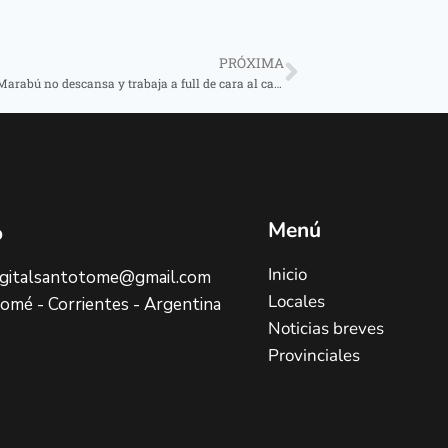
PRÓXIMA
Comparsa Marabú no descansa y trabaja a full de cara al carnaval 2025
Menú
o
Inicio
digitalsantotome@gmail.com
Locales
omé - Corrientes - Argentina
Noticias breves
Provinciales