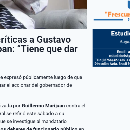
críticas a Gustavo
oan: “Tiene que dar
se expresó públicamente luego de que
gar el accionar del gobernador de
lizada por
Guillermo Marijuan
contra el
ral se refirió este sábado a su
que se investigue al mandatario
los deberes de funcionario público
en